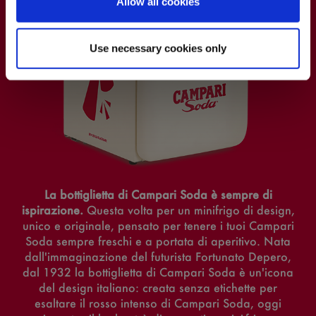
Allow all cookies
Visitando questo sito accetto l'
Informativa sulla
Privacy
e
Termini e Condizioni
Use necessary cookies only
La bottiglietta di Campari Soda è sempre di
ispirazione.
Questa volta per un minifrigo di design,
unico e originale, pensato per tenere i tuoi Campari
Soda sempre freschi e a portata di aperitivo. Nata
dall'immaginazione del futurista Fortunato Depero,
dal 1932 la bottiglietta di Campari Soda è un'icona
del design italiano: creata senza etichette per
esaltare il rosso intenso di Campari Soda, oggi