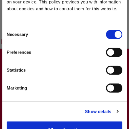
on your device. This policy provides you with information
about cookies and how to control them for this website.
PARTECIPA
Consent
Necessary
Selection
HAI L'ETÀ LEGALE
PER BERE?
Preferences
IL PREMIO
Statistics
SÌ
NO
Marketing
Ricorda la mia scelta
Show details